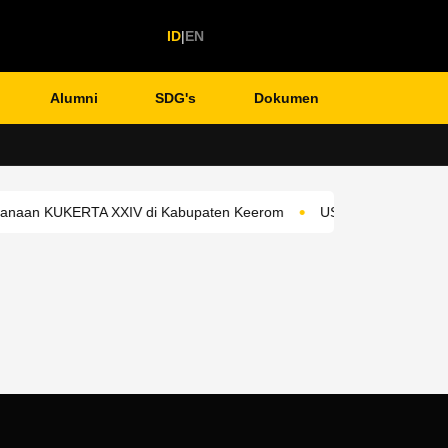
ID
|
EN
Alumni
SDG's
Dokumen
Translate
•
anaan KUKERTA XXIV di Kabupaten Keerom
USTJ Perkuat Jejaring