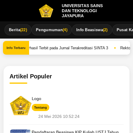
UNIVERSITAS SAINS
DAN TEKNOLOGI
JAYAPURA
Berita
(22)
Pengumuman
(4)
Info Beasiswa
(2)
Pusat Ka
•
OM USTJ Berhasil Terbit pada Jurnal Terakreditasi SINTA 3
Rektor U
Info Terbaru
Artikel Populer
Logo
Tentang
24 Mei 2026 10:52:24
Pendaftaran Beasiswa KIP Kuliah USTJ Tahun