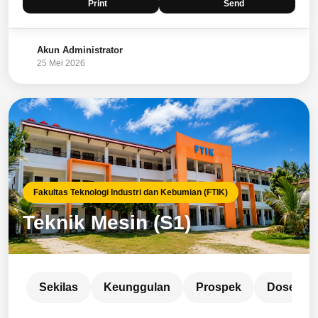
Print
Send
Akun Administrator
25 Mei 2026
Fakultas Teknologi Industri dan Kebumian (FTIK)
Teknik Mesin (S1)
Sekilas
Keunggulan
Prospek
Dosen