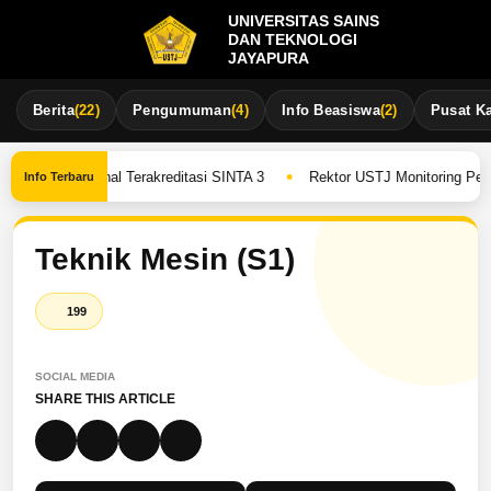
UNIVERSITAS SAINS
DAN TEKNOLOGI
JAYAPURA
Berita
(22)
Pengumuman
(4)
Info Beasiswa
(2)
Pusat Ka
•
da Jurnal Terakreditasi SINTA 3
Rektor USTJ Monitoring Pelaksana
Info Terbaru
Teknik Mesin (S1)
199
SOCIAL MEDIA
SHARE THIS ARTICLE