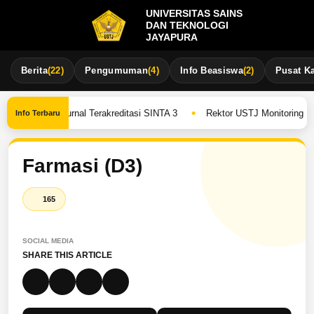
UNIVERSITAS SAINS
DAN TEKNOLOGI
JAYAPURA
Berita
(22)
Pengumuman
(4)
Info Beasiswa
(2)
Pusat Ka
•
pada Jurnal Terakreditasi SINTA 3
Rektor USTJ Monitoring Pelaksa
Info Terbaru
Farmasi (D3)
165
SOCIAL MEDIA
SHARE THIS ARTICLE