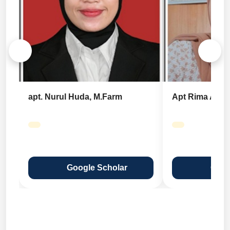
apt. Nurul Huda, M.Farm
Apt Rima Angl
Google Scholar
Goog