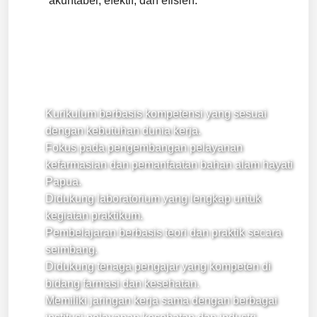
akuntabel, efektif, dan efisien.
Kurikulum berbasis kompetensi yang sesuai
dengan kebutuhan dunia kerja.
Fokus pada pengembangan pelayanan
kefarmasian dan pemanfaatan bahan alam hayati
Papua.
Didukung laboratorium yang lengkap untuk
kegiatan praktikum.
Pembelajaran berbasis teori dan praktik secara
seimbang.
Didukung tenaga pengajar yang kompeten di
bidang farmasi dan kesehatan.
Memiliki jaringan kerja sama dengan berbagai