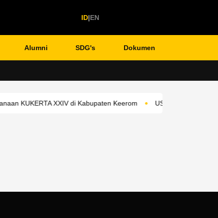
ID
|
EN
Alumni
SDG's
Dokumen
Translate
•
naan KUKERTA XXIV di Kabupaten Keerom
USTJ Perkuat Jejaring 