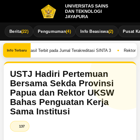
UNIVERSITAS SAINS
DAN TEKNOLOGI
JAYAPURA
Berita
(22)
Pengumuman
(4)
Info Beasiswa
(2)
Pusat Ka
•
 USTJ Berhasil Terbit pada Jurnal Terakreditasi SINTA 3
Rektor UST
Info Terbaru
USTJ Hadiri Pertemuan
Bersama Sekda Provinsi
Papua dan Rektor UKSW
Bahas Penguatan Kerja
Sama Institusi
137