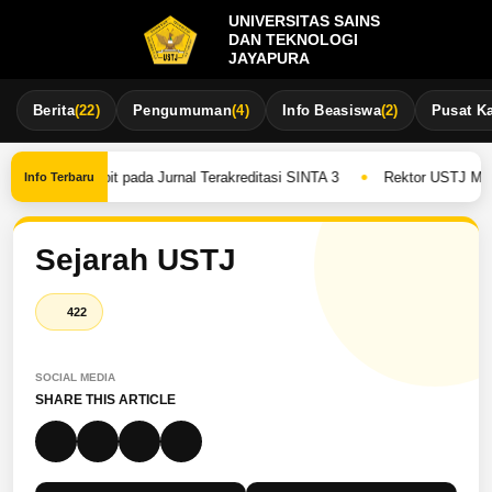
UNIVERSITAS SAINS
DAN TEKNOLOGI
JAYAPURA
Berita
(22)
Pengumuman
(4)
Info Beasiswa
(2)
Pusat Ka
•
asil Terbit pada Jurnal Terakreditasi SINTA 3
Rektor USTJ Monitor
Info Terbaru
Sejarah USTJ
422
SOCIAL MEDIA
SHARE THIS ARTICLE