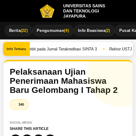
UNIVERSITAS SAINS
DAN TEKNOLOGI
JAYAPURA
Berita
(22)
Pengumuman
(4)
Info Beasiswa
(2)
Pusat Ka
•
erhasil Terbit pada Jurnal Terakreditasi SINTA 3
Rektor USTJ Monit
Info Terbaru
Pelaksanaan Ujian
Penerimaan Mahasiswa
Baru Gelombang I Tahap 2
340
SOCIAL MEDIA
SHARE THIS ARTICLE