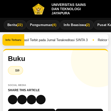
UNIVERSITAS SAINS
DAN TEKNOLOGI
JAYAPURA
Berita
(22)
Pengumuman
(4)
Info Beasiswa
(2)
Pusat Ka
•
 USTJ Berhasil Terbit pada Jurnal Terakreditasi SINTA 3
Rektor UST
Info Terbaru
Buku
110
SOCIAL MEDIA
SHARE THIS ARTICLE