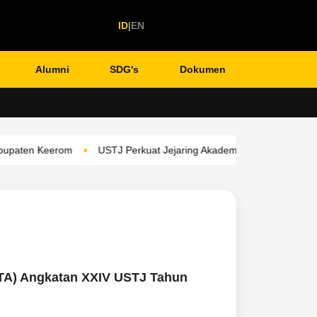
ID
|
EN
Alumni
SDG's
Dokumen
•
aten Keerom
USTJ Perkuat Jejaring Akademik Internasional, Profes
TA) Angkatan XXIV USTJ Tahun