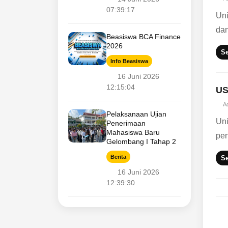
07:39:17
Uni
dan
Beasiswa BCA Finance
2026
S
Info Beasiswa
16 Juni 2026
12:15:04
US
A
Pelaksanaan Ujian
Uni
Penerimaan
Mahasiswa Baru
pen
Gelombang I Tahap 2
Berita
S
16 Juni 2026
12:39:30