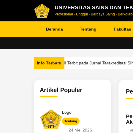
UNIVERSITAS SAINS DAN TE
Profesional · Unggul · Berdaya Saing · Berkolabo
Beranda
Tentang
Fakultas
hasiswa FIKOM USTJ Berhasil Terbit pada Jurnal Terakreditasi SINTA 
Info Terbaru
Artikel Populer
P
Logo
Pe
Ak
Tentang
24 Mei 2026
Ak