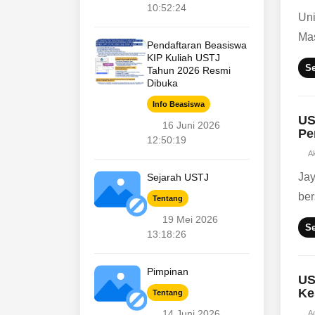
10:52:24
Uni
Mas
Pendaftaran Beasiswa
KIP Kuliah USTJ
S
Tahun 2026 Resmi
Dibuka
Info Beasiswa
US
16 Juni 2026
Pe
12:50:19
Ak
Jay
Sejarah USTJ
ber
Tentang
19 Mei 2026
S
13:18:26
Pimpinan
US
Ke
Tentang
14 Juni 2026
A