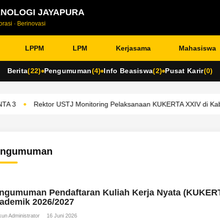
KNOLOGI JAYAPURA
rasi · Berinovasi
LPPM
LPM
Kerjasama
Mahasiswa
Berita
(22)
Pengumuman
(4)
Info Beasiswa
(2)
Pusat Karir
(0)
•
3
Rektor USTJ Monitoring Pelaksanaan KUKERTA XXIV di Kabup
engumuman
ngumuman Pendaftaran Kuliah Kerja Nyata (KUKER
ademik 2026/2027
un Administrator
16 Juni 2026