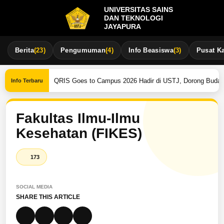
UNIVERSITAS SAINS
DAN TEKNOLOGI
JAYAPURA
Berita
(23)
Pengumuman
(4)
Info Beasiswa
(3)
Pusat Ka
•
 Bakti 2026
QRIS Goes to Campus 2026 Hadir di USTJ, Dorong Budaya
Info Terbaru
Fakultas Ilmu-Ilmu
Kesehatan (FIKES)
173
SOCIAL MEDIA
SHARE THIS ARTICLE