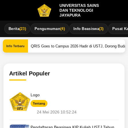
UNIVERSITAS SAINS
DAN TEKNOLOGI
JAYAPURA
Berita
(23)
Pengumuman
(4)
Info Beasiswa
(3)
Pusat Ka
•
 Bakti 2026
QRIS Goes to Campus 2026 Hadir di USTJ, Dorong Budaya
Info Terbaru
Artikel Populer
Logo
Tentang
24 Mei 2026 10:52:24
Pendaftaran Beasiswa KIP Kuliah USTJ Tahun